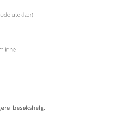
 gode uteklær)
lm inne
igere besøkshelg.