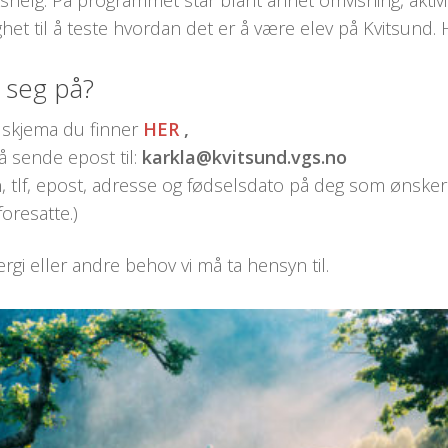
kshelg. På programmet står blant annet omvisning, aktiv
ghet til å teste hvordan det er å være elev på Kvitsund.
seg på?
 skjema du finner
HER
,
å sende epost til:
karkla@kvitsund.vgs.no
n, tlf, epost, adresse og fødselsdato på deg som ønske
foresatte.)
ergi eller andre behov vi må ta hensyn til.