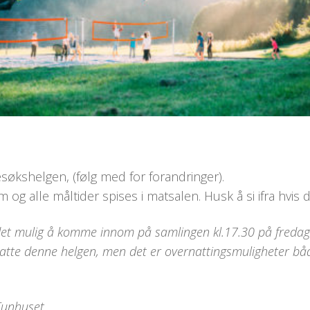
søkshelgen, (følg med for forandringer).
og alle måltider spises i matsalen. Husk å si ifra hvis d
r det mulig å komme innom på samlingen kl.17.30 på fredag
resatte denne helgen, men det er overnattingsmuligheter bå
 Tunhuset