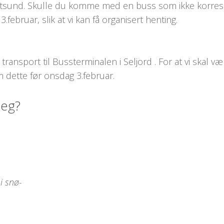
 Kvitsund. Skulle du komme med en buss som ikke korr
februar, slik at vi kan få organisert henting.
ansport til Bussterminalen i Seljord . For at vi skal være
om dette før onsdag 3.februar.
seg?
i snø-