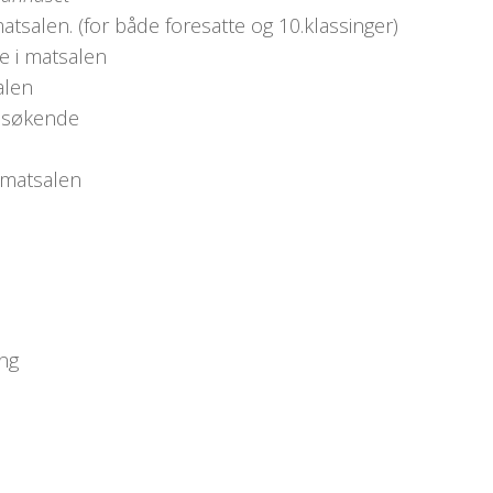
tsalen. (for både foresatte og 10.klassinger)
te i matsalen
alen
besøkende
 matsalen
ing