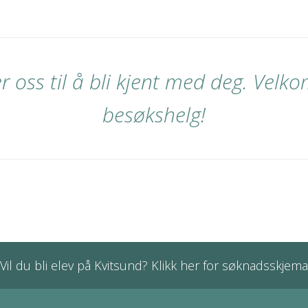
r oss til å bli kjent med deg. Velk
besøkshelg!
Vil du bli elev på Kvitsund? Klikk her for søknadsskjema