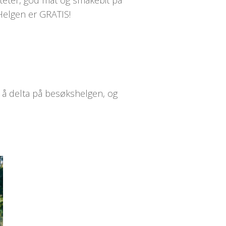
iteter, god mat og smakebit på
 Helgen er GRATIS!
r å delta på besøkshelgen, og