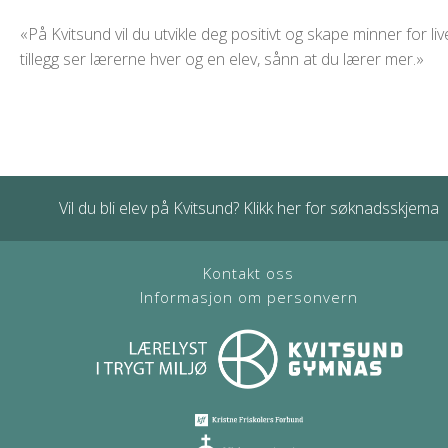
«På Kvitsund vil du utvikle deg positivt og skape minner for live
tillegg ser lærerne hver og en elev, sånn at du lærer mer.»
Vil du bli elev på Kvitsund? Klikk her for søknadsskjema
Kontakt oss
Informasjon om personvern