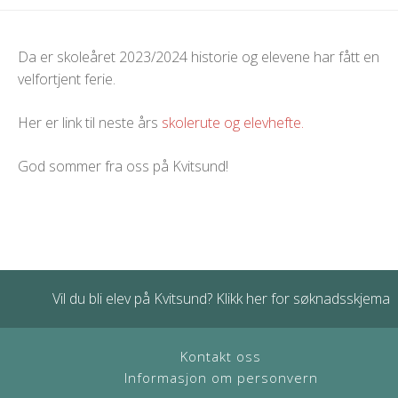
Da er skoleåret 2023/2024 historie og elevene har fått en
velfortjent ferie.
Her er link til neste års
skolerute og elevhefte.
God sommer fra oss på Kvitsund!
Vil du bli elev på Kvitsund? Klikk her for søknadsskjema
Kontakt oss
Informasjon om personvern