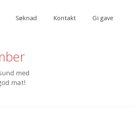
Søknad
Kontakt
Gi gave
ember
tsund med
 god mat!