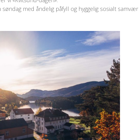
r vi «Kvitsund-dagen».
 søndag med åndelig påfyll og hyggelig sosialt samvær i