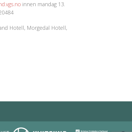
d.vgs.no
innen mandag 13.
120484
aand Hotell, Morgedal Hotell,