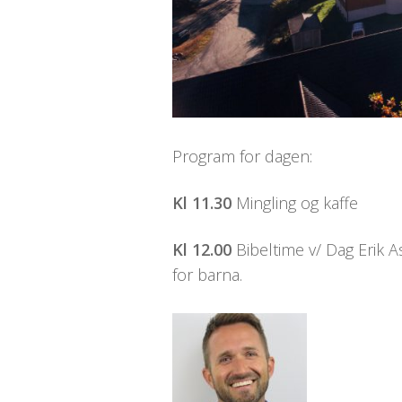
Program for dagen:
Kl 11.30
Mingling og kaffe
Kl 12.00
Bibeltime v/ Dag Erik 
for barna.