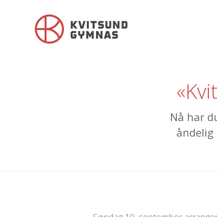
«Kvi
Nå har d
åndelig 