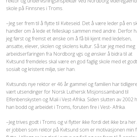
rektor og undervisningsinspektør ved Nordborg videregåen
skole på Finnsnes i Troms.
–Jeg ser frem til å flytte til Kviteseid. Det å være leder på en s
handler om å lede et felleskap sammen med andre. Derfor h
jeg først og fremst et ønske om å få bli kjent med ledelsen,
ansatte, elever, skolen og skolens kultur. Så tar jeg med meg
arbeidserfaringen fra Nordborg vgs og ønsker å bidra til at
Kvitsund fremdeles skal være en god faglig skole med et god
sosialt og kristent miljø, sier han.
Kvitsunds nye rektor er 46 år gammel og familien har tidliger
vært utsendinger for Norsk Luthersk Misjonssamband til
Elfenbenskysten og Mali i Vest-Afrika. Siden slutten av 2002 
han bodd og arbeidet i Troms, foruten fire i Vest- Afrika.
–Jeg trives godt i Troms og vi flytter ikke fordi det ikke bra her
er jobben som rektor på Kvitsund som er motivasjonen min f