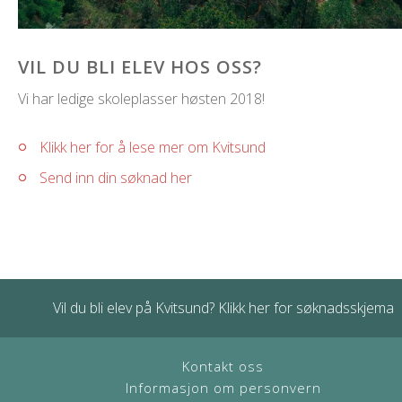
VIL DU BLI ELEV HOS OSS?
Vi har ledige skoleplasser høsten 2018!
Klikk her for å lese mer om Kvitsund
Send inn din søknad her
Vil du bli elev på Kvitsund? Klikk her for søknadsskjema
Kontakt oss
Informasjon om personvern