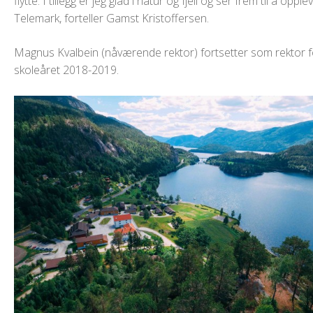
flytte. I tillegg er jeg glad i natur og fjell og ser frem til å opple
Telemark, forteller Gamst Kristoffersen.
Magnus Kvalbein (nåværende rektor) fortsetter som rektor f
skoleåret 2018-2019.