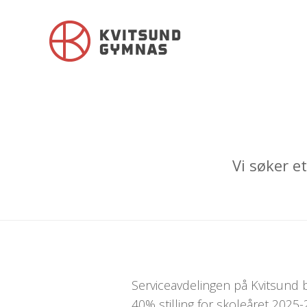
Vi søker e
Serviceavdelingen på Kvitsund b
40% stilling for skoleåret 2025-