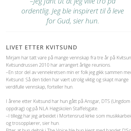
–Jeg fant ut at jeg ville tro på
ordentlig. Jeg ble inspirert til å leve
for Gud, sier hun.
LIVET ETTER KVITSUND
Mirjam har tatt vare på mange vennskap fra tre år på Kvitsun
Kvitsundrussen 2010 har arrangert årlige reunions.
–En stor del av vennekretsen min er folk jeg gikk sammen me
Kvitsund. Så den tiden har vært utrolig viktig og skapt mange
verdifulle vennskap, forteller hun.
I årene etter Kvitsund har hun gått på Ansgar, DTS (Ungdom 
oppdrag) og på NLA Høgskolen Staffelsgate.
–I tillegg har jeg arbeidet i Mortensrud kirke som musikkarbe
og trosopplærer, sier hun.
Etter at hun deltok i The Voice ble hun kjent med bandet D’