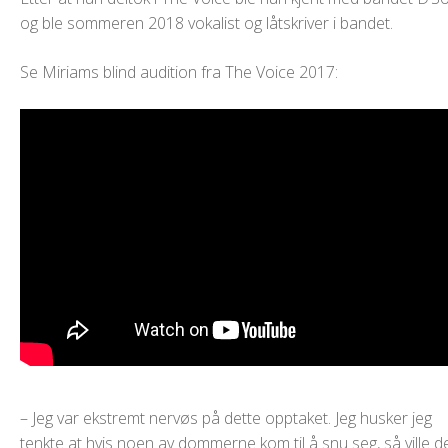
og ble sommeren 2018 vokalist og låtskriver i bandet.
Se Miriams blind audition fra The Voice 2017:
– Jeg var ekstremt nervøs på dette opptaket. Jeg husker jeg
tenkte at hvis noen av dommerne kom til å snu seg, så ville d