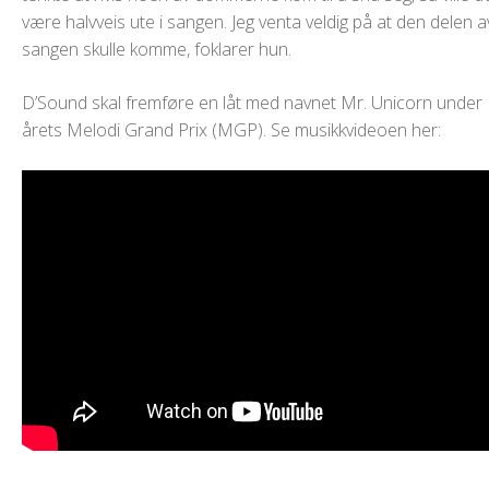
være halvveis ute i sangen. Jeg venta veldig på at den delen a
sangen skulle komme, foklarer hun.
D’Sound skal fremføre en låt med navnet Mr. Unicorn under
årets Melodi Grand Prix (MGP). Se musikkvideoen her: