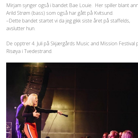
Mirjam synger også i bandet Bae Louie. Her spiller blant an
Arild Strøm (bass) som også har gått på Kvitsund.
–Dette bandet startet vi da jeg gikk siste året på staffelds,
avslutter hun.
De opptrer 4. Juli på Skjærgårds Music and Mission Festival 
Risøya i Tvedestrand.