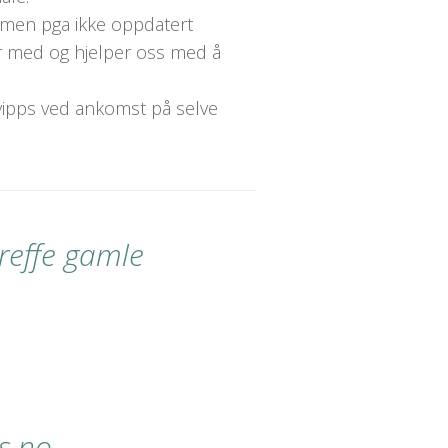
ne, men pga ikke oppdatert
er med og hjelper oss med å
d vipps ved ankomst på selve
treffe gamle
s.no