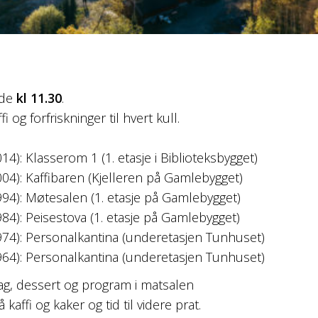
ede
kl 11.30
.
 og forfriskninger til hvert kull.
14): Klasserom 1 (1. etasje i Biblioteksbygget)
004): Kaffibaren (Kjelleren på Gamlebygget)
994): Møtesalen (1. etasje på Gamlebygget)
984): Peisestova (1. etasje på Gamlebygget)
1974): Personalkantina (underetasjen Tunhuset)
1964): Personalkantina (underetasjen Tunhuset)
g, dessert og program i matsalen
kaffi og kaker og tid til videre prat.