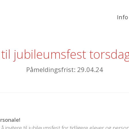
Info
il jubileumsfest torsdag
Påmeldingsfrist: 29.04.24
rsonale!
 invitere til jubileumsfest for tidligere elever og person