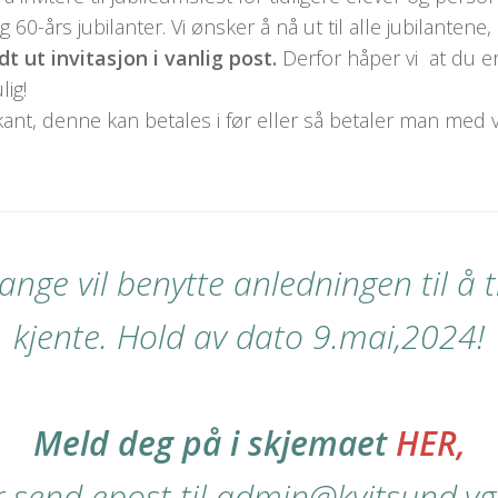
- og 60-års jubilanter. Vi ønsker å nå ut til alle jubilante
dt ut invitasjon i vanlig post.
Derfor håper vi at du 
ig!
forkant, denne kan betales i før eller så betaler man me
nge vil benytte anledningen til å 
kjente.
Hold av dato 9.mai,2024!
Meld deg på i skjemaet
HER,
er send epost til admin@kvitsund.vg