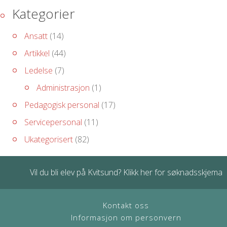
Kategorier
Ansatt
(14)
Artikkel
(44)
Ledelse
(7)
Administrasjon
(1)
Pedagogisk personal
(17)
Servicepersonal
(11)
Ukategorisert
(82)
Vil du bli elev på Kvitsund? Klikk her for søknadsskjema
Kontakt oss
Informasjon om personvern